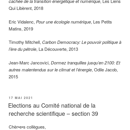
cachée de la transition énergétique et numérique
, Les Liens
Qui Libèrent, 2018
Eric Vidalenc,
Pour une écologie numérique
, Les Petits
Matins, 2019
Timothy Mitchell,
Carbon Democracy: Le pouvoir politique à
l’ère du pétrole
, La Découverte, 2013
Jean-Marc Jancovici,
Dormez tranquilles jusqu’en 2100: Et
autres malentendus sur le climat et l’énergie
, Odile Jacob,
2015
PUBLIÉ
17 MAI 2021
LE
Elections au Comité national de la
recherche scientifique – section 39
Chèr•e•s collègues,