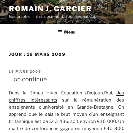
Aller
ROMAIN J. GARCIER
au
Géographie – films documentaires – formations
contenu
principal
Menu
JOUR :
19 MARS 2009
PUBLIÉ
19 MARS 2009
LE
… on continue
Dans le Times Higer Education d’aujourd’hui,
des
chiffres intéressants
sur la rémunération des
enseignants d’université en Grande-Bretagne. On
apprend que le salaire brut moyen d’un enseignant
britannique est de £43 486, soit environ €46 000. Un
maître de conférences gagne en moyenne €40 300.