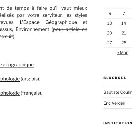
nt de temps à faire qu’il vaut mieux
6
7
éalisés par votre serviteur, les styles
revues
L’Espace Géographique
et
13
14
cessus, Environnement
(
pour article en
20
21
se suit
).
27
28
« Mar
e géographique
.
BLOGROLL
phologie
(anglais).
Baptiste Coul
phologie
(français).
Eric Verdeil
INSTITUTIO