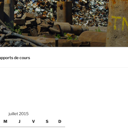
pports de cours
juillet 2015
M
J
V
S
D