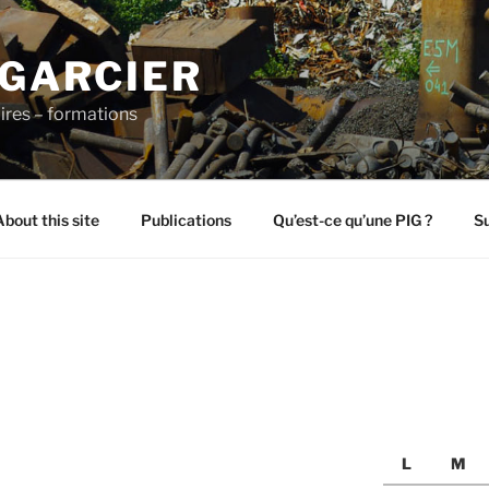
 GARCIER
ires – formations
About this site
Publications
Qu’est-ce qu’une PIG ?
Su
L
M