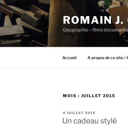
Aller
au
ROMAIN J.
contenu
principal
Géographie – films documenta
Accueil
A propos de ce site / 
MOIS :
JUILLET 2015
PUBLIÉ
4 JUILLET 2015
LE
Un cadeau stylé