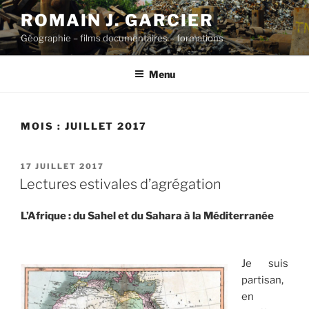
Aller
ROMAIN J. GARCIER
au
Géographie – films documentaires – formations
contenu
principal
Menu
MOIS :
JUILLET 2017
PUBLIÉ
17 JUILLET 2017
LE
Lectures estivales d’agrégation
L’Afrique : du Sahel et du Sahara à la Méditerranée
Je suis
partisan,
en