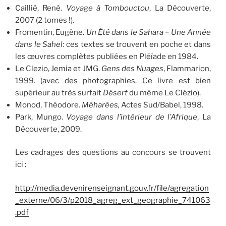
Caillié, René.
Voyage à Tombouctou
, La Découverte,
2007 (2 tomes !).
Fromentin, Eugène.
Un Été dans le Sahara
–
Une Année
dans le Sahel
: ces textes se trouvent en poche et dans
les œuvres complètes publiées en Pléïade en 1984.
Le Clezio, Jemia et JMG.
Gens des Nuages
, Flammarion,
1999. (avec des photographies. Ce livre est bien
supérieur au très surfait
Désert
du même Le Clézio).
Monod, Théodore.
Méharées,
Actes Sud/Babel, 1998.
Park, Mungo.
Voyage dans l’intérieur de l’Afrique
, La
Découverte, 2009.
Les cadrages des questions au concours se trouvent
ici :
http://media.devenirenseignant.gouv.fr/file/agregation
_externe/06/3/p2018_agreg_ext_geographie_741063
.pdf