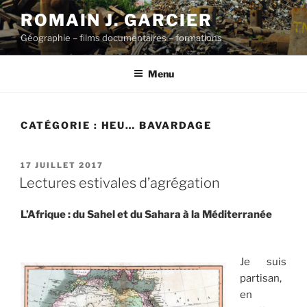
Aller
ROMAIN J. GARCIER
au
Géographie – films documentaires – formations
contenu
principal
Menu
CATÉGORIE :
HEU… BAVARDAGE
PUBLIÉ
17 JUILLET 2017
LE
Lectures estivales d’agrégation
L’Afrique : du Sahel et du Sahara à la Méditerranée
Je suis
partisan,
en