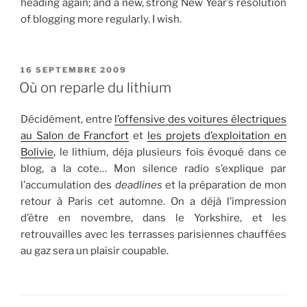
heading again; and a new, strong New Year’s resolution
of blogging more regularly. I wish.
PUBLIÉ
16 SEPTEMBRE 2009
LE
Où on reparle du lithium
Décidément, entre
l’offensive des voitures électriques
au Salon de Francfort
et
les projets d’exploitation en
Bolivie
, le lithium, déja plusieurs fois évoqué dans ce
blog, a la cote… Mon silence radio s’explique par
l’accumulation des
deadlines
et la préparation de mon
retour à Paris cet automne. On a déjà l’impression
d’être en novembre, dans le Yorkshire, et les
retrouvailles avec les terrasses parisiennes chauffées
au gaz sera un plaisir coupable.