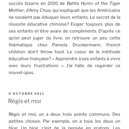
succès bizarre en 2010 de
Battle Hymn of the Tiger
Mother
, d’Amy Chua, qui expliquait que les Américains
ne savaient pas éduquer leurs enfants. Le secret de la
réussite éducative chinoise? Exiger toujours plus de
ses enfants et être avare de compliments. D’après ce
qu’on peut juger du livre, on retrouve un peu cette
thématique chez Pamela Druckermann,
French
children don’t throw food
. Le coeur de la méthode
éducative française? « Apprendre à ses enfants à vivre
avec leurs frustrations ». J’ai hâte de regarder ce
nouvel opus.
PUBLIÉ
6 OCTOBRE 2011
LE
Régis et moi
Régis et moi, on a deux trois points communs. Des
petites choses. Par exemple, on a tous les deux un
blog. Un blog, c’est de la pensée en gratons. Les