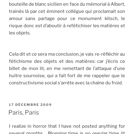
bouteille de blanc sicilien en face du mémorial à Albert,
trainés là par cet éminent collègue qui proclamait son
amour sans partage pour ce monument kitsch, le
risque donc est d’aboutir à refétichiser les matières et
les objets.
Cela dit et ce sera ma conclusion, je vais re-réfléchir au
fétichisme des objets et des matières: car j’écris ce
billet de mon lit, en me remettant de l’attaque d’une
huître sournoise, qui a fait fort de me rappeler que le
constructivisme social s’arrête avec la chaîne du froid.
PUBLIÉ
17 DÉCEMBRE 2009
LE
Paris, Paris
I realize in horror that I have not posted anything for
several months… Blogging time is no regular time (it