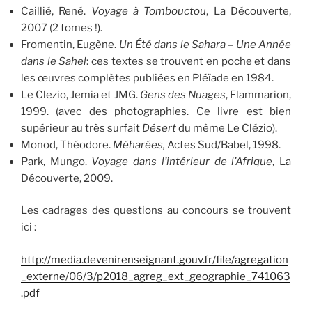
Caillié, René.
Voyage à Tombouctou
, La Découverte,
2007 (2 tomes !).
Fromentin, Eugène.
Un Été dans le Sahara
–
Une Année
dans le Sahel
: ces textes se trouvent en poche et dans
les œuvres complètes publiées en Pléïade en 1984.
Le Clezio, Jemia et JMG.
Gens des Nuages
, Flammarion,
1999. (avec des photographies. Ce livre est bien
supérieur au très surfait
Désert
du même Le Clézio).
Monod, Théodore.
Méharées,
Actes Sud/Babel, 1998.
Park, Mungo.
Voyage dans l’intérieur de l’Afrique
, La
Découverte, 2009.
Les cadrages des questions au concours se trouvent
ici :
http://media.devenirenseignant.gouv.fr/file/agregation
_externe/06/3/p2018_agreg_ext_geographie_741063
.pdf