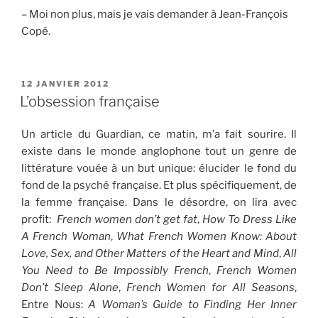
– Moi non plus, mais je vais demander à Jean-François
Copé.
PUBLIÉ
12 JANVIER 2012
LE
L’obsession française
Un article du Guardian, ce matin, m’a fait sourire. Il
existe dans le monde anglophone tout un genre de
littérature vouée à un but unique: élucider le fond du
fond de la psyché française. Et plus spécifiquement, de
la femme française. Dans le désordre, on lira avec
profit:
French women don’t get fat
,
How To Dress Like
A French Woman
,
What French Women Know: About
Love, Sex, and Other Matters of the Heart and Mind
,
All
You Need to Be Impossibly French
,
French Women
Don’t Sleep Alone
,
French Women for All Seasons
,
Entre Nous:
A Woman’s Guide to Finding Her Inner