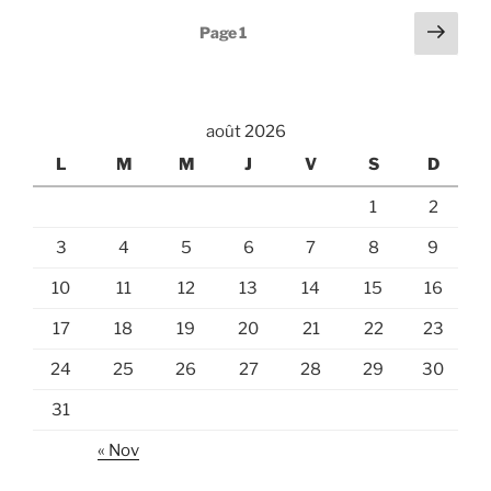
Pagination
Page
Page
1
suiv
des
publications
août 2026
L
M
M
J
V
S
D
1
2
3
4
5
6
7
8
9
10
11
12
13
14
15
16
17
18
19
20
21
22
23
24
25
26
27
28
29
30
31
« Nov