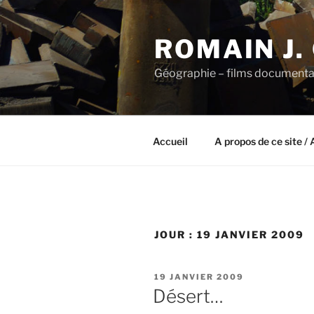
Aller
au
ROMAIN J.
contenu
principal
Géographie – films documenta
Accueil
A propos de ce site / 
JOUR :
19 JANVIER 2009
PUBLIÉ
19 JANVIER 2009
LE
Désert…