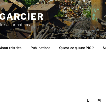
 GARCIER
ires – formations
About this site
Publications
Qu’est-ce qu’une PIG ?
Su
L
M