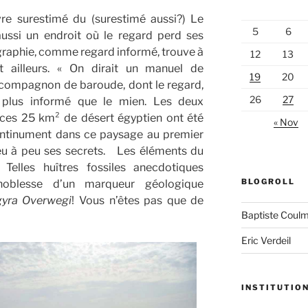
ivre surestimé du (surestimé aussi?) Le
5
6
aussi un endroit où le regard perd ses
graphie, comme regard informé, trouve à
12
13
t ailleurs. « On dirait un manuel de
19
20
compagnon de baroude, dont le regard,
26
27
t plus informé que le mien. Les deux
ces 25 km² de désert égyptien ont été
« Nov
ontinument dans ce paysage au premier
peu à peu ses secrets. Les éléments du
 Telles huîtres fossiles anecdotiques
BLOGROLL
noblesse d’un marqueur géologique
yra Overwegi
! Vous n’êtes pas que de
Baptiste Coul
Eric Verdeil
INSTITUTIO