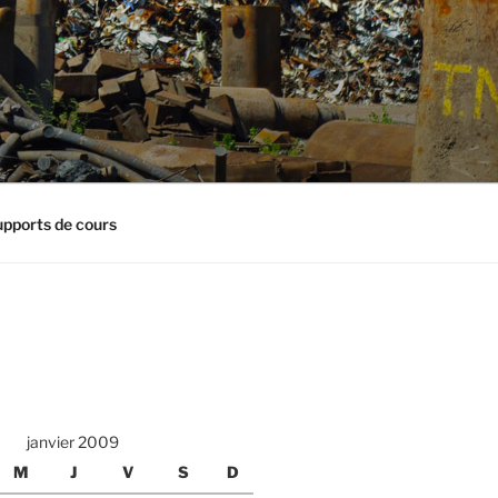
pports de cours
janvier 2009
M
J
V
S
D