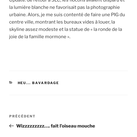
la lumière blanche ne favorisait pas la photographie
urbaine. Alors, je me suis contenté de faire une PIG du
centre ville, montrant les bureaux vides à louer, la
skyline assez modeste et la statue de « la ronde de la
joie de la famille mormone ».
CATÉGORIES
HEU... BAVARDAGE
Navigation
Article
PRÉCÉDENT
de
précédent
Wizzzzzzzzz…. fait l’oiseau mouche
l’article