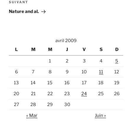
Article
SUIVANT
suivant
Nature and al.
avril 2009
L
M
M
J
V
S
D
1
2
3
4
5
6
7
8
9
10
11
12
13
14
15
16
17
18
19
20
21
22
23
24
25
26
27
28
29
30
« Mar
Juin »