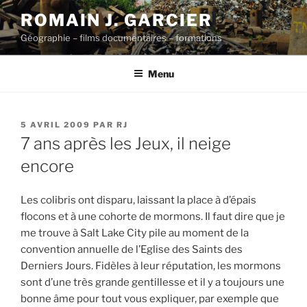
Aller
ROMAIN J. GARCIER
au
Géographie – films documentaires – formations
contenu
principal
Menu
PUBLIÉ
5 AVRIL 2009
PAR
RJ
LE
7 ans après les Jeux, il neige
encore
Les colibris ont disparu, laissant la place à d’épais
flocons et à une cohorte de mormons. Il faut dire que je
me trouve à Salt Lake City pile au moment de la
convention annuelle de l’Eglise des Saints des
Derniers Jours. Fidèles à leur réputation, les mormons
sont d’une très grande gentillesse et il y a toujours une
bonne âme pour tout vous expliquer, par exemple que