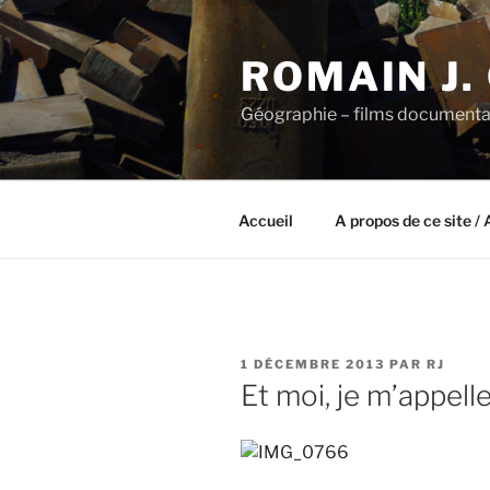
Aller
au
ROMAIN J.
contenu
principal
Géographie – films documenta
Accueil
A propos de ce site / 
PUBLIÉ
1 DÉCEMBRE 2013
PAR
RJ
LE
Et moi, je m’appell