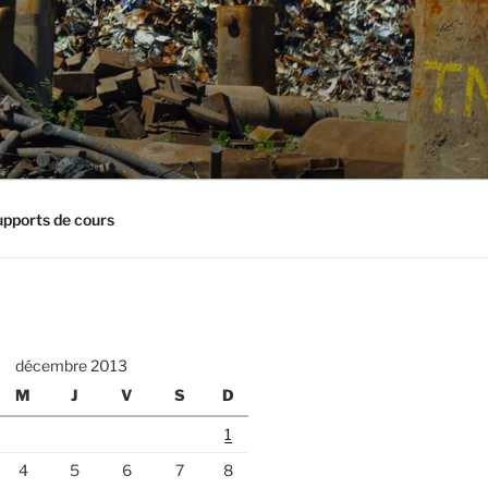
pports de cours
décembre 2013
M
J
V
S
D
1
4
5
6
7
8