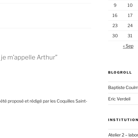
9
10
16
17
23
24
30
31
« Sep
 je m’appelle Arthur”
BLOGROLL
Baptiste Coul
Eric Verdeil
 été proposé et rédigé par les Coquilles Saint-
INSTITUTIO
Atelier 2 – lab