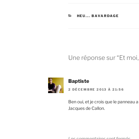
CATÉGORIES
HEU... BAVARDAGE
Une réponse sur “Et moi,
Baptiste
2 DÉCEMBRE 2013 À 21:56
Ben oui, et je crois que le panneau a
Jacques de Callon.
Les commentaires sont fermés.