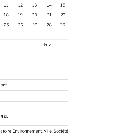
11
12
13
14
15
18
19
20
21
22
25
26
27
28
29
Fév »
mont
NNEL
oratoire Environnement, Ville, Société