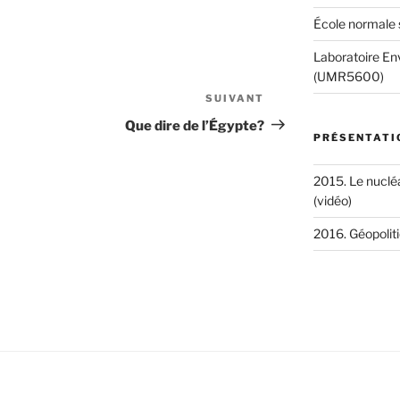
École normale 
Laboratoire Env
(UMR5600)
SUIVANT
Article
suivant
Que dire de l’Égypte?
PRÉSENTATI
2015. Le nucléa
(vidéo)
2016. Géopoliti