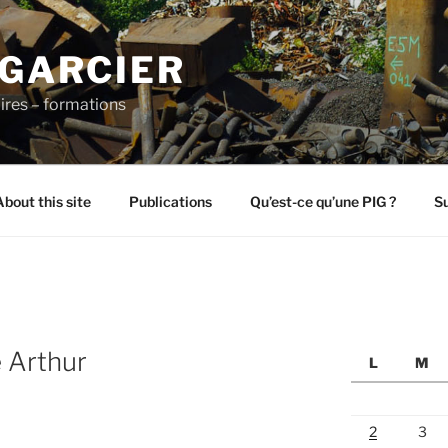
 GARCIER
ires – formations
About this site
Publications
Qu’est-ce qu’une PIG ?
Su
e Arthur
L
M
2
3