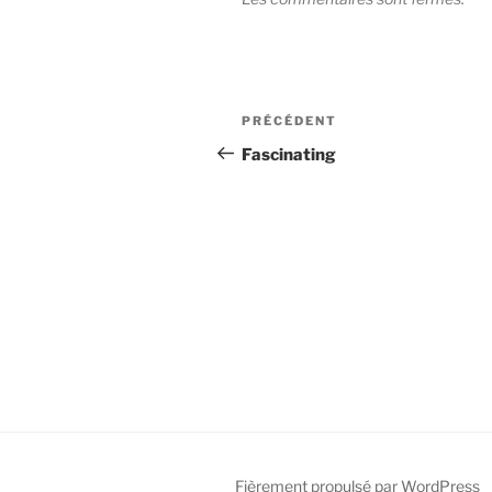
Navigation
Article
PRÉCÉDENT
de
précédent
Fascinating
l’article
Fièrement propulsé par WordPress