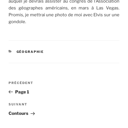
auquel je devrais assister au congrès de l’Association
des géographes américains, en mars à Las Vegas.
Promis, je mettrai une photo de moi avec Elvis sur une
gondole.
CATÉGORIES
GÉOGRAPHIE
Navigation
Article
PRÉCÉDENT
de
précédent
Page 1
l’article
Article
SUIVANT
suivant
Contours