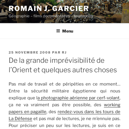
Aller
ROMAIN J. GARCIER
au
Géographie – films documentaires – formations
contenu
principal
Menu
PUBLIÉ
25 NOVEMBRE 2008
PAR
RJ
LE
De la grande imprévisibilité de
l’Orient et quelques autres choses
Pas mal de travail et de péripéties en ce moment…
Entre la sécurité militaire égyptienne qui nous
explique que l
a photographie aérienne par cerf-volant
,
ça ne va vraiment pas être possible, des
working
papers en pagaille
, des
rendez-vous dans les tours de
La Défense
et pas mal de lectures, je ne m’ennuie pas.
Pour préciser un peu sur les lectures, je suis en ce